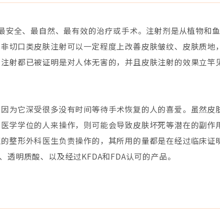
现最安全、最自然、最有效的治疗或手术。注射剂是从植物和
非切口类皮肤注射可以一定程度上改善皮肤皱纹、皮肤质地，
肤注射都已被证明是对人体无害的，并且皮肤注射的效果立竿
，因为它深受很多没有时间等待手术恢复的人的喜爱。虽然皮
医学学位的人来操作，则可能会导致皮肤坏死等潜在的副作用
证的整形外科医生负责操作的，其所用的量都是在经过临床证
玻尿酸、透明质酸、以及经过KFDA和FDA认可的产品。