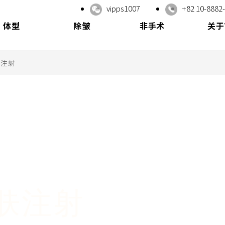
vipps1007
+82 10-8882
体型
除皱
非手术
关于
肤注射
肤注射