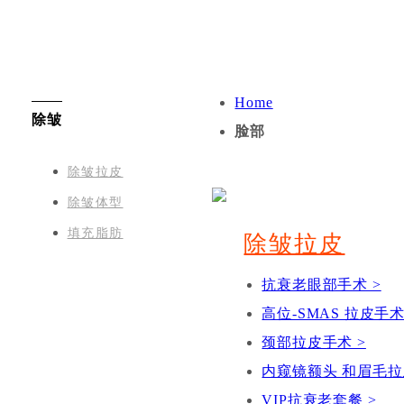
Home
除皱
脸部
除皱拉皮
除皱体型
填充脂肪
除皱拉皮
抗衰老眼部手术 >
高位-SMAS 拉皮手术
颈部拉皮手术 >
内窥镜额头 和眉毛拉
VIP抗衰老套餐 >