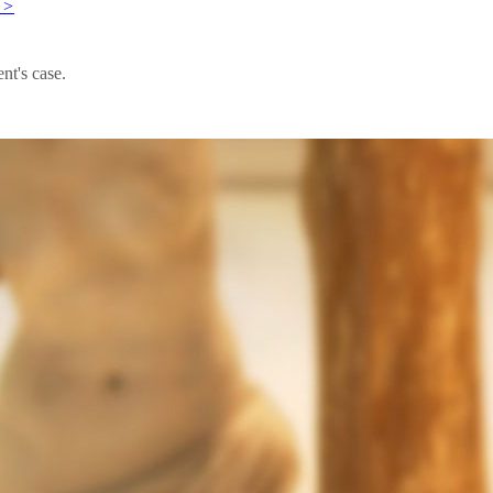
>
nt's case.