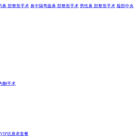
的鼻 部整形手术
鼻中隔弯曲鼻 部整形手术
男性鼻 部整形手术
脸部中央
内翻手术
VIP抗衰老套餐