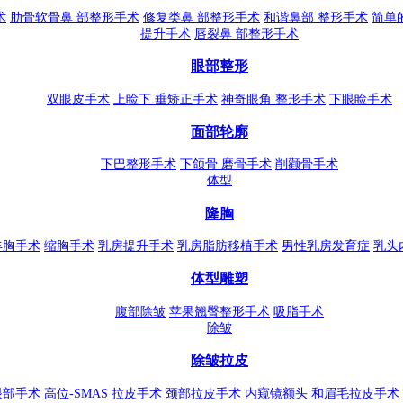
术
肋骨软骨鼻 部整形手术
修复类鼻 部整形手术
和谐鼻部 整形手术
简单
提升手术
唇裂鼻 部整形手术
眼部整形
双眼皮手术
上睑下 垂矫正手术
神奇眼角 整形手术
下眼睑手术
面部轮廓
下巴整形手术
下颌骨 磨骨手术
削颧骨手术
体型
隆胸
丰胸手术
缩胸手术
乳房提升手术
乳房脂肪移植手术
男性乳房发育症
乳头
体型雕塑
腹部除皱
苹果翘臀整形手术
吸脂手术
除皱
除皱拉皮
眼部手术
高位-SMAS 拉皮手术
颈部拉皮手术
内窥镜额头 和眉毛拉皮手术