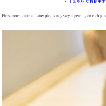
干细胞脂 肪移植手术 
Please note: before and after photos may vary depending on each patie