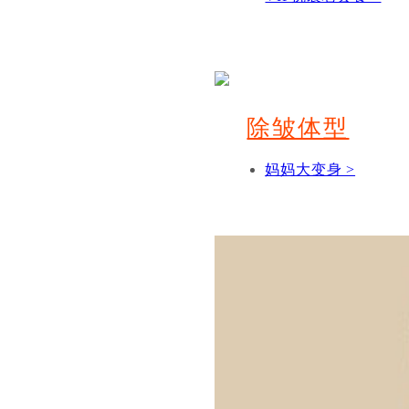
除皱体型
妈妈大变身 >