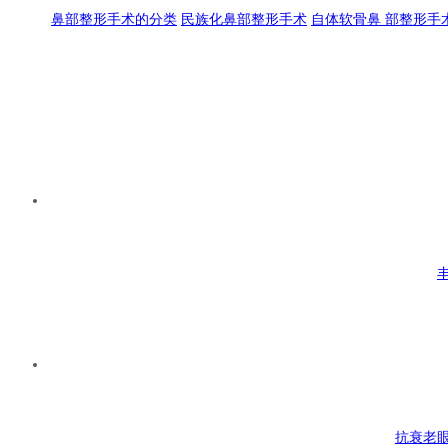
鼻部整形手术的分类
民族化鼻部整形手术
自体软骨鼻 部整形手
抗衰老