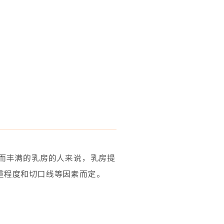
而丰满的乳房的人来说，乳房提
重程度和切口线等因素而定。