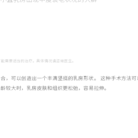
可能需要适当的治疗。具体情况请咨询医生。
合，可以创造出一个丰满坚挺的乳房形状。 这种手术方法可
年龄较大时，乳房皮肤和组织更松弛，容易拉伸。
。