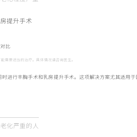
乳房提升手术
可能需要适当的治疗。具体情况请咨询医生。
同时进行丰胸手术和乳房提升手术。这项解决方案尤其适用于
乳房老化严重的人