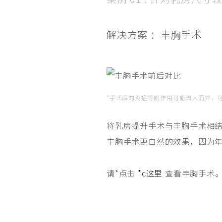
解决方案 ：丰胸手术
*手术后的炎症等副作用可能因人而异，
将乳房提升手术与丰胸手术相结
丰胸手术更自然的效果，因为
请*点击
*c这里
查看丰胸手术