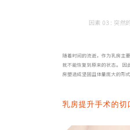
因素 03 : 突
随着时间的流逝，作为乳房主要
就不能恢复到原来的状态。 因
房塑造成坚固且体量庞大的形
乳房提升手术的切