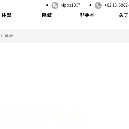
vipps1007
+82 10-8882
体型
除皱
非手术
关于
提升手术
房提升手术