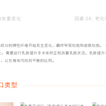
然的体重变化
因素 04 : 
成分的弹性纤维开始发生变化，最终导致松弛和皮肤松弛。 
此，需要进行乳房提升手术来矫正和改善乳房状况。乳房提升
式，以在身体内找到平衡的比例。
口类型