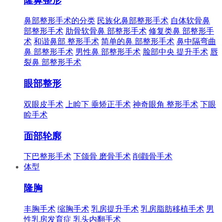
隆鼻整形
鼻部整形手术的分类
民族化鼻部整形手术
自体软骨鼻
部整形手术
肋骨软骨鼻 部整形手术
修复类鼻 部整形手
术
和谐鼻部 整形手术
简单的鼻 部整形手术
鼻中隔弯曲
鼻 部整形手术
男性鼻 部整形手术
脸部中央 提升手术
唇
裂鼻 部整形手术
眼部整形
双眼皮手术
上睑下 垂矫正手术
神奇眼角 整形手术
下眼
睑手术
面部轮廓
下巴整形手术
下颌骨 磨骨手术
削颧骨手术
体型
隆胸
丰胸手术
缩胸手术
乳房提升手术
乳房脂肪移植手术
男
性乳房发育症
乳头内翻手术