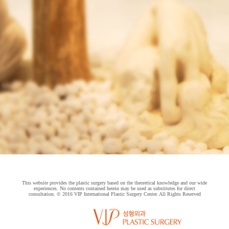
This website provides the plastic surgery based on the theoretical knowledge and our wide
experiences. No contents contained herein may be used as substitutes for direct
consultation. © 2016 VIP International Plastic Surgery Center. All Rights Reserved