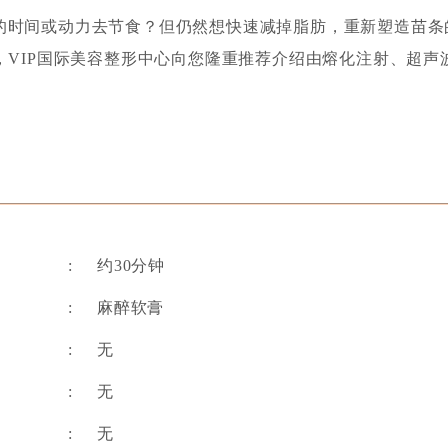
的时间或动力去节食？但仍然想快速减掉脂肪，重新塑造苗条
，VIP国际美容整形中心向您隆重推荐介绍由熔化注射、超
: 约30分钟
: 麻醉软膏
: 无
: 无
: 无