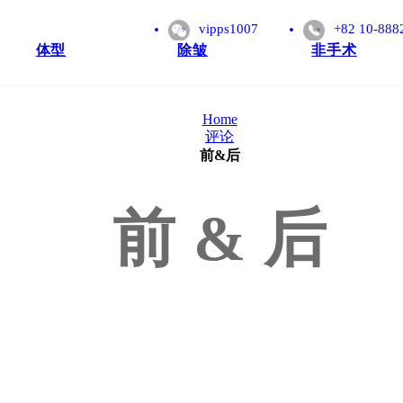
vipps1007
+82 10-888
体型
除皱
非手术
Home
评论
前&后
前&后