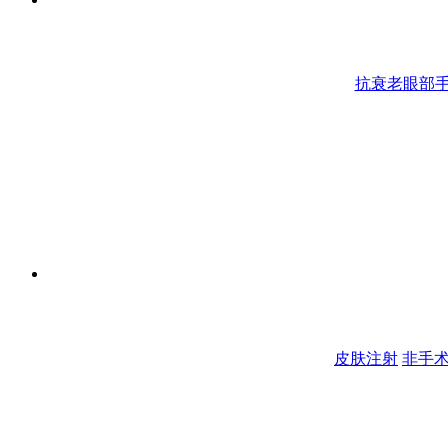
抗衰老眼部
皮肤注射
非手