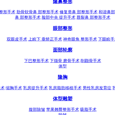
隆鼻整形
部整形手术
肋骨软骨鼻 部整形手术
修复类鼻 部整形手术
和谐鼻部
鼻 部整形手术
脸部中央 提升手术
唇裂鼻 部整形手术
眼部整形
双眼皮手术
上睑下 垂矫正手术
神奇眼角 整形手术
下眼睑手
面部轮廓
下巴整形手术
下颌骨 磨骨手术
削颧骨手术
体型
隆胸
手术
缩胸手术
乳房提升手术
乳房脂肪移植手术
男性乳房发育症
体型雕塑
腹部除皱
苹果翘臀整形手术
吸脂手术
除皱