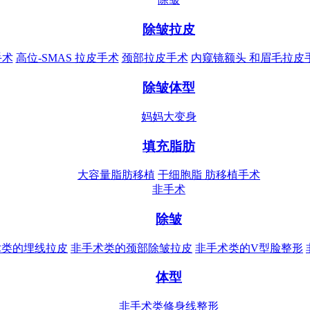
除皱拉皮
手术
高位-SMAS 拉皮手术
颈部拉皮手术
内窥镜额头 和眉毛拉皮
除皱体型
妈妈大变身
填充脂肪
大容量脂肪移植
干细胞脂 肪移植手术
非手术
除皱
术类的埋线拉皮
非手术类的颈部除皱拉皮
非手术类的V型脸整形
体型
非手术类修身线整形