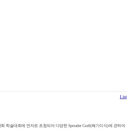
List
회 학술대회에 연자로 초청되어 다양한 Spreader Graft(쐐기이식)에 관하여