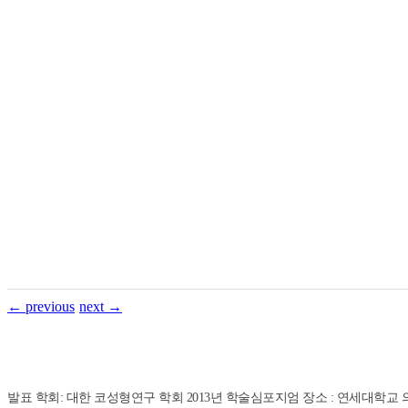
←
previous
next
→
발표 학회: 대한 코성형연구 학회 2013년 학술심포지엄 장소 : 연세대학교 의료